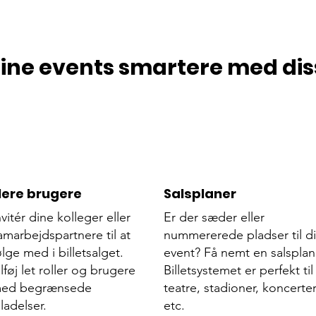
ine events smartere med dis
lere brugere
Salsplaner
nvitér dine kolleger eller
Er der sæder eller
amarbejdspartnere til at
nummererede pladser til di
ølge med i billetsalget.
event? Få nemt en salsplan
ilføj let roller og brugere
Billetsystemet er perfekt til
ed begrænsede
teatre, stadioner, koncerte
lladelser.
etc.