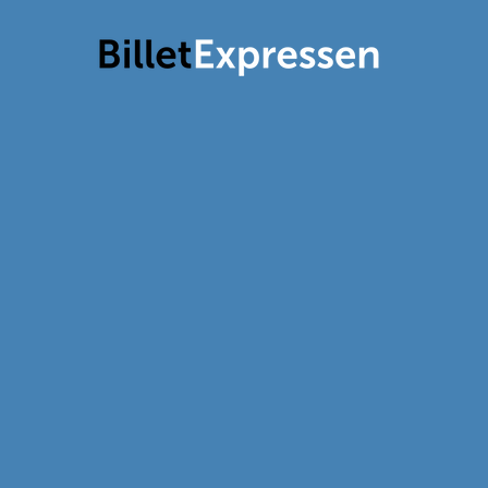
Det komp
til dit ev