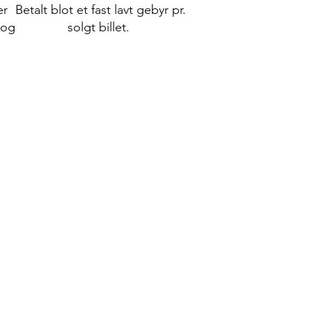
er
Betalt blot et fast lavt gebyr pr.
 og
solgt billet.
billetportal
lingsvindue på web, mobil og app - og
kke brand. Hos BilletExpressen får
or portal, ordrebekræftelse, billetter