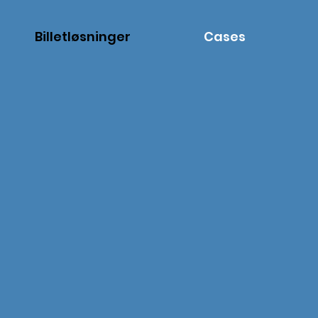
Billetløsninger
Cases
lette billetsy
ent eller entré