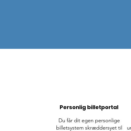
Med vores billetsystem kan 
sælge billetter til dine fysis
Personlig billetportal
Du får dit egen personlige
billetsystem skræddersyet til
u