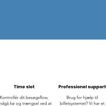
du nemt, enkelt og hurtigt oprette arrangement
ke og digitale events - online og onsite.
Time slot
Professionel support
Kontrollér dit besøgsflow,
Brug for hjælp til
ndgå kø og trængsel ved at
billetsystemet? Vi har et