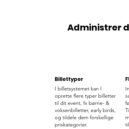
Administrer d
Billettyper
F
I billetsystemet kan I
I
oprette flere typer billetter
s
til dit event, fx børne- &
f
voksenbilletter, early birds,
T
og tildele dem forskellige
m
priskategorier.
ti