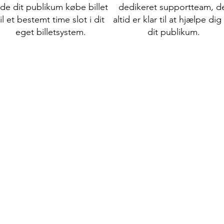
ade dit publikum købe billet
dedikeret supportteam, d
til et bestemt time slot i dit
altid er klar til at hjælpe dig
eget billetsystem.
dit publikum.
Design din egen 
Billetsystemet er dit udstil
det skal understøtte dit uni
du en online billetportal, hv