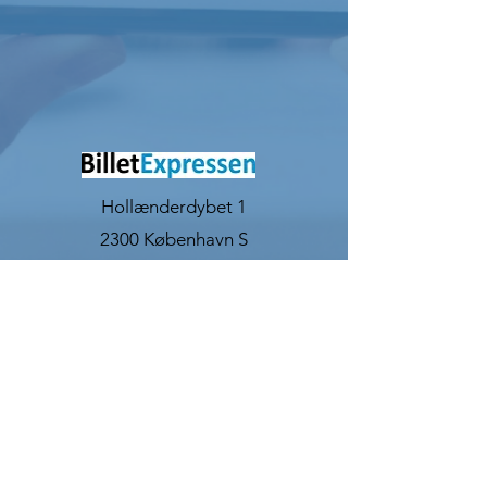
Hollænderdybet 1
2300 København S
info@billetexpressen.dk
+45 53 30 01 32
CVR:
32933440
©2022 Billetsystemer by BilletExpressen. All
Rights Reserved.